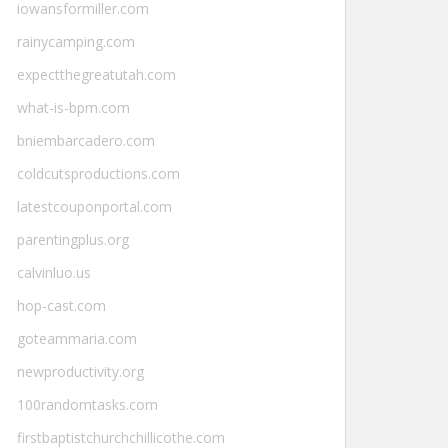
iowansformiller.com
rainycamping.com
expectthegreatutah.com
what-is-bpm.com
bniembarcadero.com
coldcutsproductions.com
latestcouponportal.com
parentingplus.org
calvinluo.us
hop-cast.com
goteammaria.com
newproductivity.org
100randomtasks.com
firstbaptistchurchchillicothe.com