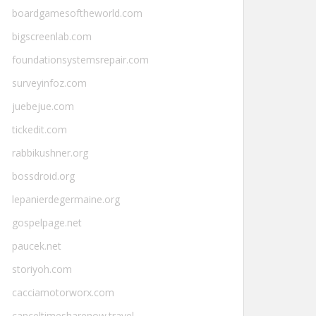
boardgamesoftheworld.com
bigscreenlab.com
foundationsystemsrepair.com
surveyinfoz.com
juebejue.com
tickedit.com
rabbikushner.org
bossdroid.org
lepanierdegermaine.org
gospelpage.net
paucek.net
storiyoh.com
cacciamotorworx.com
canceltimesharenow.travel