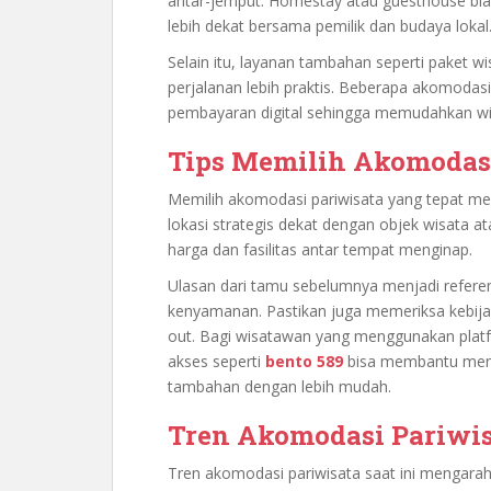
antar-jemput. Homestay atau guesthouse bi
lebih dekat bersama pemilik dan budaya lokal
Selain itu, layanan tambahan seperti paket 
perjalanan lebih praktis. Beberapa akomodas
pembayaran digital sehingga memudahkan wi
Tips Memilih Akomodasi
Memilih akomodasi pariwisata yang tepat m
lokasi strategis dekat dengan objek wisata a
harga dan fasilitas antar tempat menginap.
Ulasan dari tamu sebelumnya menjadi referens
kenyamanan. Pastikan juga memeriksa kebijak
out. Bagi wisatawan yang menggunakan platf
akses seperti
bento 589
bisa membantu meng
tambahan dengan lebih mudah.
Tren Akomodasi Pariwi
Tren akomodasi pariwisata saat ini mengarah