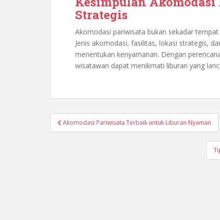
Kesimpulan Akomodasi 
Strategis
Akomodasi pariwisata bukan sekadar tempat ti
Jenis akomodasi, fasilitas, lokasi strategis,
menentukan kenyamanan. Dengan perencanaa
wisatawan dapat menikmati liburan yang lanc
Navigasi
Akomodasi Pariwisata Terbaik untuk Liburan Nyaman
pos
Ti